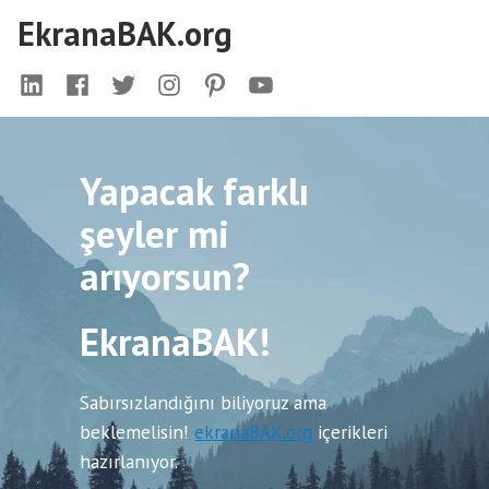
İçeriğe
EkranaBAK.org
atla
LinkedIn
Facebook
Twitter
Instagram
Pinterest
YouTube
Yapacak farklı
şeyler mi
arıyorsun?
EkranaBAK!
Sabırsızlandığını biliyoruz ama
beklemelisin!
ekranaBAK.org
içerikleri
hazırlanıyor.