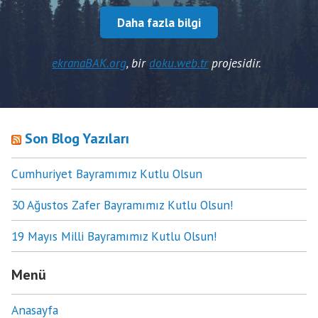
Daha fazla bilgi
ekranaBAK.org
, bir
doku.web.tr
projesidir.
Son Blog Yazıları
Cumhuriyet Bayramımız Kutlu Olsun
30 Ağustos Zafer Bayramımız Kutlu Olsun!
19 Mayıs Milli Bayramımız Kutlu Olsun!
Menü
Anasayfa